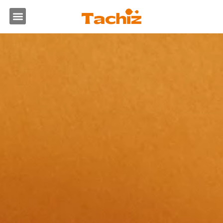
跳
選
至
主
單
要
內
容